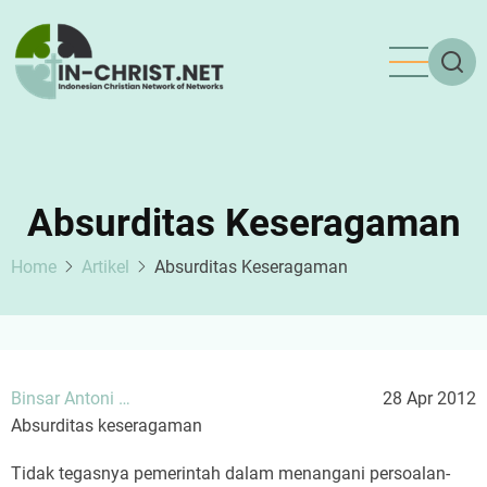
Skip
to
main
content
Absurditas Keseragaman
Home
Artikel
Absurditas Keseragaman
Binsar Antoni …
28 Apr 2012
Absurditas keseragaman
Tidak tegasnya pemerintah dalam menangani persoalan-