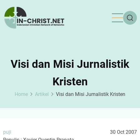
Skip
to
main
content
Visi dan Misi Jurnalistik
Kristen
Home
Artikel
Visi dan Misi Jurnalistik Kristen
puji
30 Oct 2007
Penulis : Xavier Quentin Pranata