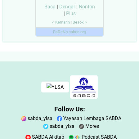
Baca
|
Dengar
|
Nonton
|
Plus
< Kemarin
|
Besok >
BaDeNo.sabda.org
Follow Us:
sabda_ylsa
Yayasan Lembaga SABDA
sabda_ylsa
Mores
SABDA Alkitab
Podcast SABDA