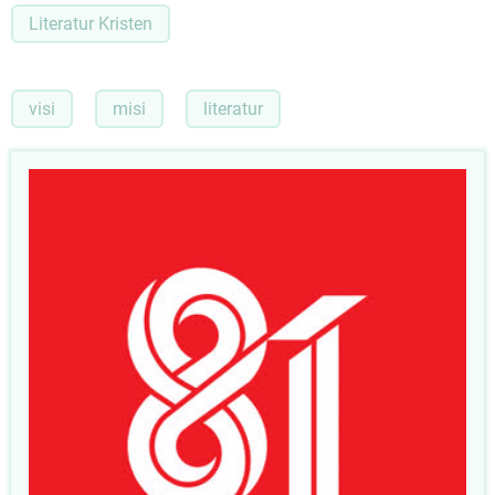
Literatur Kristen
visi
misi
literatur