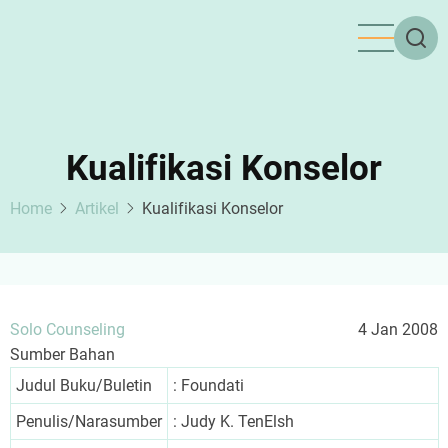
Skip
to
main
content
Kualifikasi Konselor
Home
Artikel
Kualifikasi Konselor
Solo Counseling
4 Jan 2008
Sumber Bahan
Judul Buku/Buletin
: Foundati
Penulis/Narasumber
: Judy K. TenElsh