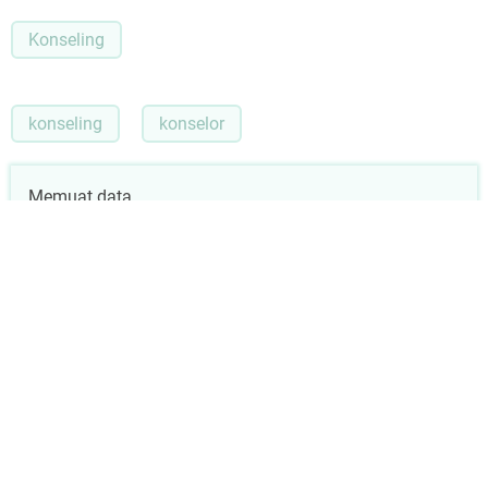
Konseling
konseling
konselor
Memuat data...