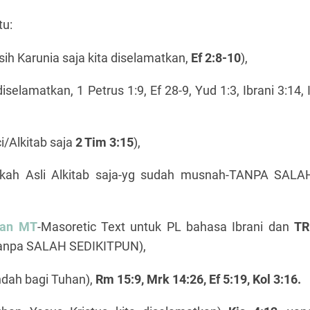
tu:
ih Karunia saja kita diselamatkan,
Ef 2:8-10
),
selamatkan, 1 Petrus 1:9, Ef 28-9, Yud 1:3, Ibrani 3:14, I
i/Alkitab saja
2 Tim 3:15
),
kah Asli Alkitab saja-yg sudah musnah-TANPA SALA
nan MT
-Masoretic Text untuk PL bahasa Ibrani dan
TR
Tanpa SALAH SEDIKITPUN),
ndah bagi Tuhan),
Rm 15:9, Mrk 14:26, Ef 5:19, Kol 3:16.