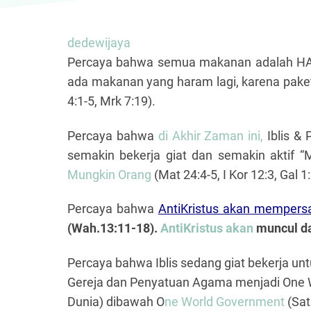
dedewijaya
Percaya bahwa semua makanan adalah HALA
ada makanan yang haram
lagi, karena pak
4:1-5
, Mrk 7:19
).
Percaya bahwa
di Akhir Zaman ini,
Iblis &
semakin bekerja giat dan semakin aktif “
Mungkin Orang
(Mat 24:4-5, I Kor 12:3, Gal 1:
Percaya bahwa
AntiKristus akan mempersa
(Wah.13:11-18).
AntiKristus akan
muncul da
Percaya bahwa Iblis sedang giat bekerja u
Gereja dan Penyatuan Agama menjadi One W
Dunia) dibawah O
ne World Government
(Sat