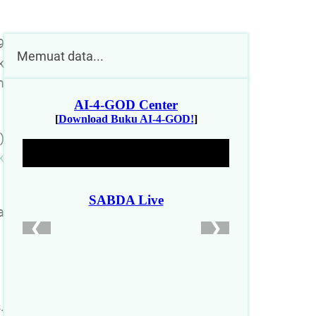
9
Memuat data...
k
m
)
k
a
.