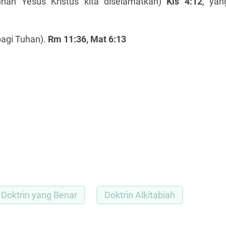
uhan Yesus Kristus kita diselamatkan)
Kis 4:12
, yan
bagi Tuhan).
Rm 11:36, Mat 6:13
Doktrin yang Benar
Doktrin Alkitabiah