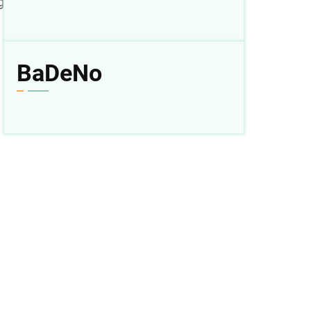
g
BaDeNo