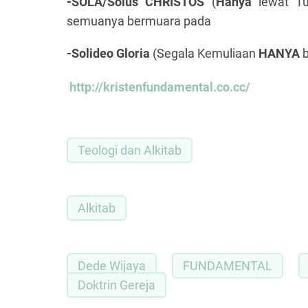
-SOLA/Solus CHRISTOS
(
Hanya
lewat T
semuanya bermuara pada
-Solideo Gloria
(Segala Kemuliaan
HANYA
http://kristenfundamental.co.cc/
Teologi dan Alkitab
Alkitab
Dede Wijaya
FUNDAMENTAL
Doktrin Gereja