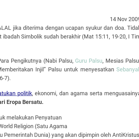
14 Nov 200
L jika diterima dengan ucapan syukur dan doa. Tida
et ibadah Simbolik sudah berakhir
(Mat 15:11, 19-20, I Ti
 Para Pengikutnya (Nabi Palsu,
Guru Palsu
, Mesias Palsu
Memberitakan Injil” Palsu untuk menyesatkan
Sebanya
6-7).
tukan politik
, ekonomi, dan agama serta menguasainy
ri Eropa Bersatu.
ntuk melakukan Penyatuan
orld Religion (Satu Agama
u Pemerintah Dunia) yang akan dipimpin oleh AntiKristus