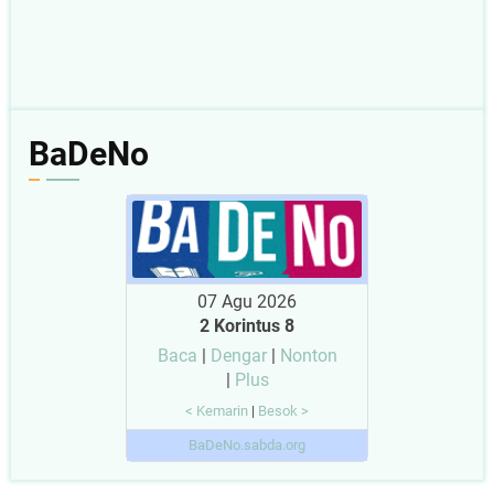
BaDeNo
07 Agu 2026
2 Korintus 8
Baca
|
Dengar
|
Nonton
|
Plus
< Kemarin
|
Besok >
BaDeNo.sabda.org