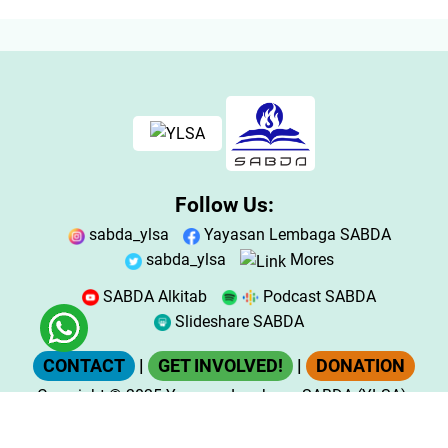
Follow Us:
sabda_ylsa
Yayasan Lembaga SABDA
sabda_ylsa
Mores
SABDA Alkitab
Podcast SABDA
Slideshare SABDA
CONTACT
|
GET INVOLVED!
|
DONATION
Copyright
© 2025
Yayasan Lembaga SABDA (YLSA).
All Rights Reserved.