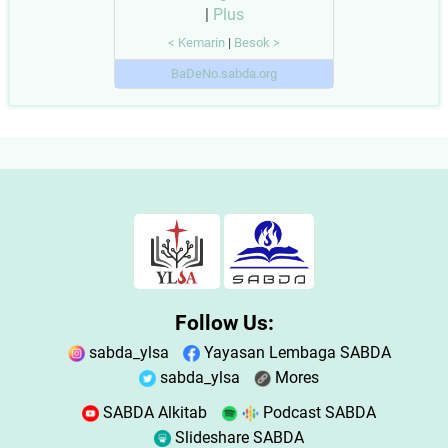
|
Plus
< Kemarin
|
Besok >
BaDeNo.sabda.org
Follow Us:
sabda_ylsa
Yayasan Lembaga SABDA
sabda_ylsa
Mores
SABDA Alkitab
Podcast SABDA
Slideshare SABDA