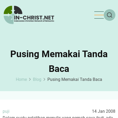
Skip
to
main
content
Pusing Memakai Tanda
Baca
Home
Blog
Pusing Memakai Tanda Baca
puji
14 Jan 2008
Dalam suatu pelatihan menulis yang pernah saya ikuti, ada