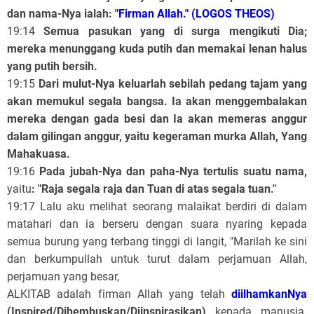
dan nama-Nya ialah:
"Firman Allah." (LOGOS THEOS)
19:14
Semua pasukan yang di surga mengikuti Dia;
mereka menunggang kuda putih dan memakai lenan halus
yang putih bersih.
19:15
Dari mulut-Nya keluarlah sebilah pedang tajam yang
akan memukul segala bangsa. Ia akan menggembalakan
mereka dengan gada besi dan Ia akan memeras anggur
dalam gilingan anggur, yaitu kegeraman murka Allah, Yang
Mahakuasa.
19:16
Pada jubah-Nya dan paha-Nya tertulis suatu nama,
yaitu
: "Raja segala raja dan Tuan di atas segala tuan."
19:17 Lalu aku melihat seorang malaikat berdiri di dalam
matahari dan ia berseru dengan suara nyaring kepada
semua burung yang terbang tinggi di langit, "Marilah ke sini
dan berkumpullah untuk turut dalam perjamuan Allah,
perjamuan yang besar,
ALKITAB adalah firman Allah yang telah
diilhamkanNya
(Inspired/Dihembuskan/Diinspirasikan)
kepada manusia.