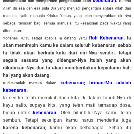
kebenaran.
diselamatkan dan memperoleh pengetahuan akan
Karena
Allah itu esa dan esa pula Dia yang menjadi pengantara antara Allah dan
manusia, yaitu manusia Kristus Yesus, yang telah menyerahkan diri-Nya
sebagai tebusan bagi semua manusia: itu kesaksian pada waktu yang
ditentukan.
Roh Kebenaran,
Ia
Yohanes 16:13 Tetapi apabila Ia datang, yaitu
akan memimpin kamu ke dalam seluruh kebenaran; sebab
Ia tidak akan berkata-kata dari diri-Nya sendiri, tetapi
segala sesuatu yang didengar-Nya itulah yang akan
dikatakan-Nya dan Ia akan memberitakan kepadamu hal-
hal yang akan datang.
kebenaran; firman-Mu adalah
Kuduskanlah mereka dalam
kebenaran.
Ia sendiri telah memikul dosa kita di dalam tubuh-Nya di
kayu salib, supaya kita, yang telah mati terhadap dosa,
hidup untuk
kebenaran.
Oleh bilur-bilur-Nya kamu telah
sembuh. Tetapi sekalipun kamu harus menderita juga
karena kebenaran
, kamu akan berbahagia. Sebab itu