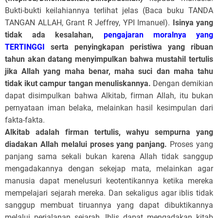
Bukti-bukti keilahiannya terlihat jelas (Baca buku TANDA
TANGAN ALLAH, Grant R Jeffrey, YPI Imanuel).
Isinya yang
tidak ada kesalahan,
pengajaran moralnya yang
TERTINGGI
serta penyingkapan peristiwa yang ribuan
tahun akan datang menyimpulkan bahwa mustahil tertulis
jika Allah yang maha benar, maha suci dan maha tahu
tidak ikut campur tangan menuliskannya.
Dengan demikian
dapat disimpulkan bahwa Alkitab, firman Allah, itu bukan
pernyataan iman belaka, melainkan hasil kesimpulan dari
fakta-fakta.
Alkitab adalah firman tertulis, wahyu sempurna yang
diadakan Allah melalui proses yang panjang.
Proses yang
panjang sama sekali bukan karena Allah tidak sanggup
mengadakannya dengan sekejap mata, melainkan agar
manusia dapat menelusuri keotentikannya ketika mereka
mempelajari sejarah mereka. Dan sekaligus agar iblis tidak
sanggup membuat tiruannya yang dapat dibuktikannya
melalui perjalanan sejarah. Iblis dapat mengadakan kitab