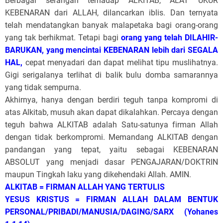
Berbagai serangan terhadap ALKITAB, ALAT UKUR
KEBENARAN dari ALLAH, dilancarkan iblis. Dan ternyata
telah mendatangkan banyak malapetaka bagi orang-orang
yang tak berhikmat. Tetapi bagi
orang yang telah DILAHIR-
BARUKAN, yang mencintai KEBENARAN lebih dari SEGALA
HAL,
cepat menyadari dan dapat melihat tipu muslihatnya.
Gigi serigalanya terlihat di balik bulu domba samarannya
yang tidak sempurna.
Akhirnya, hanya dengan berdiri teguh tanpa kompromi di
atas Alkitab, musuh akan dapat dikalahkan. Percaya dengan
teguh bahwa ALKITAB adalah Satu-satunya firman Allah
dengan tidak berkompromi. Memandang ALKITAB dengan
pandangan yang tepat, yaitu sebagai KEBENARAN
ABSOLUT yang menjadi dasar PENGAJARAN/DOKTRIN
maupun Tingkah laku yang dikehendaki Allah. AMIN.
ALKITAB = FIRMAN ALLAH YANG TERTULIS
YESUS KRISTUS = FIRMAN ALLAH DALAM BENTUK
PERSONAL/PRIBADI/MANUSIA/DAGING/SARX (Yohanes