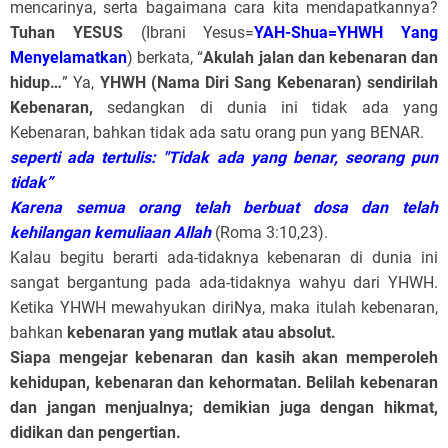
mencarinya, serta bagaimana cara kita mendapatkannya?
Tuhan YESUS
(Ibrani Yesus=
YAH-Shua=YHWH Yang
Menyelamatkan
) berkata, “
Akulah jalan dan kebenaran dan
hidup…
” Ya,
YHWH (Nama Diri Sang Kebenaran) sendirilah
Kebenaran,
sedangkan di dunia ini tidak ada yang
Kebenaran, bahkan tidak ada satu orang pun yang BENAR.
seperti ada tertulis: "Tidak ada yang benar, seorang pun
tidak”
Karena semua orang telah berbuat dosa dan telah
kehilangan kemuliaan Allah
(Roma 3:10,23).
Kalau begitu berarti ada-tidaknya kebenaran di dunia ini
sangat bergantung pada ada-tidaknya wahyu dari YHWH.
Ketika YHWH mewahyukan diriNya, maka itulah kebenaran,
bahkan
kebenaran yang mutlak atau absolut.
Siapa mengejar kebenaran dan kasih akan memperoleh
kehidupan, kebenaran dan kehormatan. Belilah kebenaran
dan jangan menjualnya; demikian juga dengan hikmat,
didikan dan pengertian.