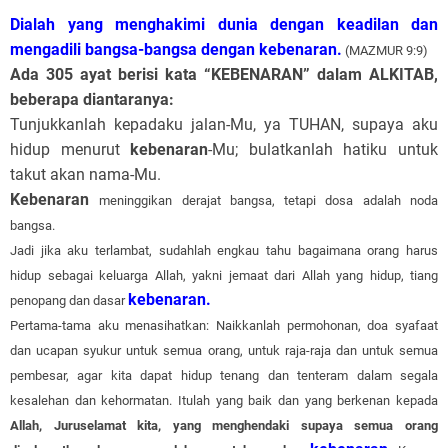
Dialah
yang menghakimi dunia dengan keadilan dan
mengadili bangsa-bangsa dengan
kebenaran.
(MAZMUR 9:9)
Ada 305 ayat berisi kata “KEBENARAN” dalam ALKITAB,
beberapa diantaranya:
Tunjukkanlah kepadaku jalan-Mu, ya TUHAN, supaya aku
hidup menurut
kebenaran
-Mu; bulatkanlah hatiku untuk
takut akan nama-Mu.
Kebenaran
meninggikan derajat bangsa, tetapi dosa adalah noda
bangsa.
Jadi jika aku terlambat, sudahlah engkau tahu bagaimana orang harus
hidup sebagai keluarga Allah, yakni jemaat dari Allah yang hidup, tiang
kebenaran.
penopang dan dasar
Pertama-tama aku menasihatkan: Naikkanlah permohonan, doa syafaat
dan ucapan syukur untuk semua orang, untuk raja-raja dan untuk semua
pembesar, agar kita dapat hidup tenang dan tenteram dalam segala
kesalehan dan kehormatan. Itulah yang baik dan yang berkenan kepada
Allah, Juruselamat kita, yang menghendaki supaya semua orang