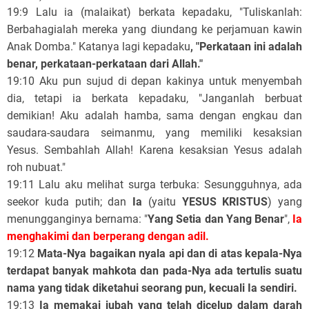
19:9 Lalu ia (malaikat) berkata kepadaku, "Tuliskanlah:
Berbahagialah mereka yang diundang ke perjamuan kawin
Anak Domba." Katanya lagi kepadaku
, "Perkataan ini adalah
benar, perkataan-perkataan dari Allah."
19:10 Aku pun sujud di depan kakinya untuk menyembah
dia, tetapi ia berkata kepadaku, "Janganlah berbuat
demikian! Aku adalah hamba, sama dengan engkau dan
saudara-saudara seimanmu, yang memiliki kesaksian
Yesus. Sembahlah Allah! Karena kesaksian Yesus adalah
roh nubuat."
19:11 Lalu aku melihat surga terbuka: Sesungguhnya, ada
seekor kuda putih; dan
Ia
(yaitu
YESUS KRISTUS
) yang
menungganginya bernama: "
Yang Setia dan Yang Benar
",
Ia
menghakimi dan berperang dengan adil.
19:12
Mata-Nya bagaikan nyala api dan di atas kepala-Nya
terdapat banyak mahkota dan pada-Nya ada tertulis suatu
nama yang tidak diketahui seorang pun, kecuali Ia sendiri.
19:13
Ia memakai jubah yang telah dicelup dalam darah