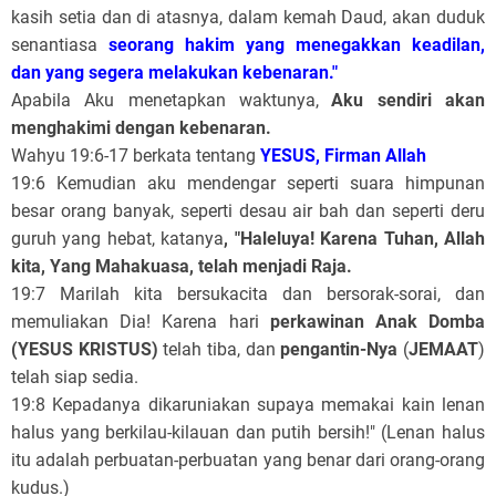
kasih setia dan di atasnya, dalam kemah Daud, akan duduk
senantiasa
seorang hakim yang menegakkan keadilan,
dan yang segera melakukan kebenaran."
Apabila Aku menetapkan waktunya,
Aku sendiri akan
menghakimi dengan kebenaran.
Wahyu 19:6-17 berkata tentang
YESUS, Firman Allah
19:6 Kemudian aku mendengar seperti suara himpunan
besar orang banyak, seperti desau air bah dan seperti deru
guruh yang hebat, katanya
, "Haleluya! Karena Tuhan, Allah
kita, Yang Mahakuasa, telah menjadi Raja.
19:7 Marilah kita bersukacita dan bersorak-sorai, dan
memuliakan Dia! Karena hari
perkawinan Anak Domba
(YESUS KRISTUS)
telah tiba, dan
pengantin-Nya
(
JEMAAT
)
telah siap sedia.
19:8 Kepadanya dikaruniakan supaya memakai kain lenan
halus yang berkilau-kilauan dan putih bersih!" (Lenan halus
itu adalah perbuatan-perbuatan yang benar dari orang-orang
kudus.)