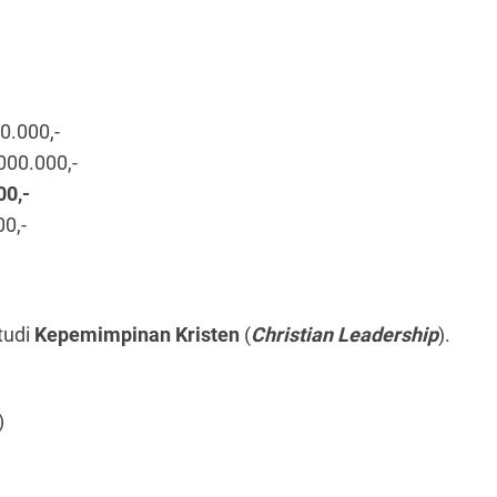
0.000,-
000.000,-
00,-
00,-
tudi
Kepemimpinan Kristen
(
Christian Leadership
).
)