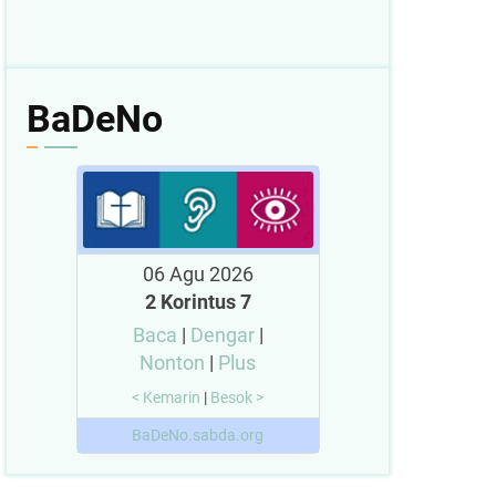
BaDeNo
06 Agu 2026
2 Korintus 7
Baca
|
Dengar
|
Nonton
|
Plus
< Kemarin
|
Besok >
BaDeNo.sabda.org