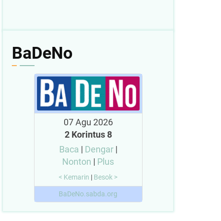
BaDeNo
07 Agu 2026
2 Korintus 8
Baca
|
Dengar
|
Nonton
|
Plus
< Kemarin
|
Besok >
BaDeNo.sabda.org