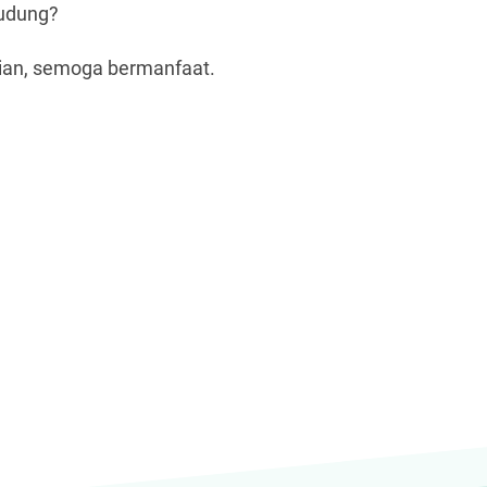
tudung?
illian, semoga bermanfaat.