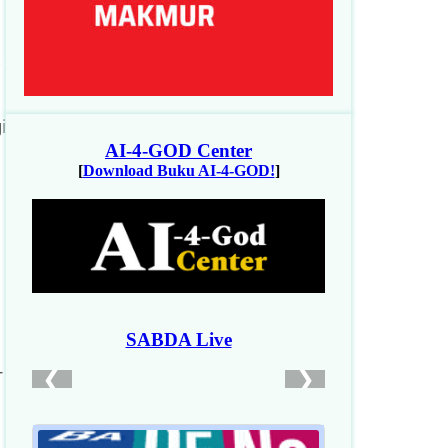
i
i
,
-