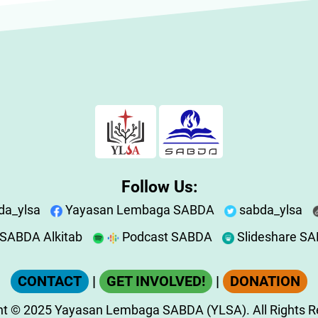
Follow Us:
da_ylsa
Yayasan Lembaga SABDA
sabda_ylsa
SABDA Alkitab
Podcast SABDA
Slideshare S
CONTACT
|
GET INVOLVED!
|
DONATION
ht
© 2025
Yayasan Lembaga SABDA (YLSA).
All Rights 