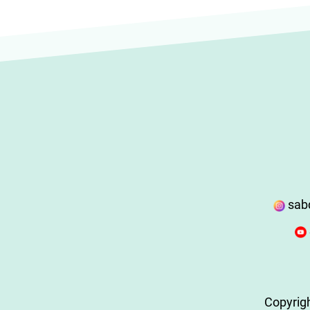
sab
Copyrig