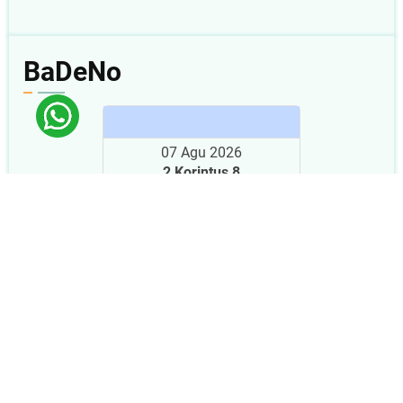
BaDeNo
07 Agu 2026
2 Korintus 8
Baca
|
Dengar
|
Nonton
|
Plus
< Kemarin
|
Besok >
BaDeNo.sabda.org