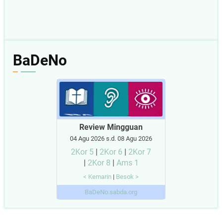
BaDeNo
Review Mingguan
04 Agu 2026 s.d. 08 Agu 2026
2Kor 5
|
2Kor 6
|
2Kor 7
|
2Kor 8
|
Ams 1
< Kemarin
|
Besok >
BaDeNo.sabda.org