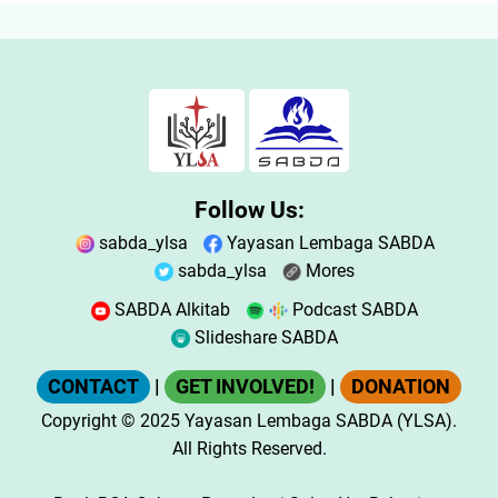
Follow Us:
sabda_ylsa
Yayasan Lembaga SABDA
sabda_ylsa
Mores
SABDA Alkitab
Podcast SABDA
Slideshare SABDA
CONTACT
|
GET INVOLVED!
|
DONATION
Copyright
© 2025
Yayasan Lembaga SABDA (YLSA).
All Rights Reserved.