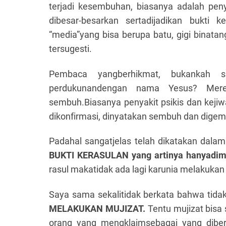
terjadi kesembuhan, biasanya adalah peny
dibesar-besarkan sertadijadikan bukti 
“media”yang bisa berupa batu, gigi binat
tersugesti.
Pembaca yangberhikmat, bukankah 
perdukunandengan nama Yesus? Mere
sembuh.Biasanya penyakit psikis dan keji
dikonfirmasi, dinyatakan sembuh dan dige
Padahal sangatjelas telah dikatakan dala
BUKTI KERASULAN yang artinya hanyadimili
rasul makatidak ada lagi karunia melakukan 
Saya sama sekalitidak berkata bahwa tidak
MELAKUKAN MUJIZAT.
Tentu mujizat bisa 
orang yang mengklaimsebagai yang diber