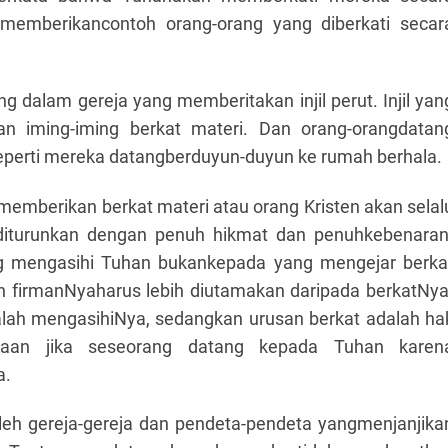
emberikancontoh orang-orang yang diberkati secar
ng dalam gereja yang memberitakan
injil perut. Injil yan
gan iming-iming berkat materi. Dan orang-orangdatan
eperti mereka datangberduyun-duyun ke rumah berhala.
memberikan berkat materi atau orang Kristen akan selal
 diturunkan dengan penuh hikmat dan penuhkebenaran
ng mengasihi Tuhan bukankepada yang mengejar berka
 firmanNyaharus lebih diutamakan daripada berkatNya
lah mengasihiNya, sedangkan urusan berkat adalah ha
akaan jika seseorang datang kepada Tuhan karen
a.
 oleh gereja-gereja dan pendeta-pendeta yangmenjanjika