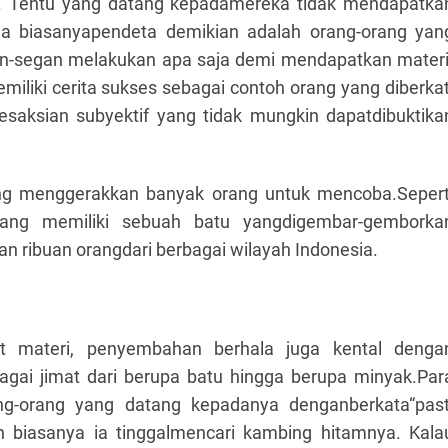
us. Tentu yang datang kepadamereka tidak mendapatka
na biasanyapendeta demikian adalah orang-orang yan
an-segan melakukan apa saja demi mendapatkan materi
liki cerita sukses sebagai contoh orang yang diberkat
esaksian subyektif yang tidak mungkin dapatdibuktika
yang menggerakkan banyak orang untuk mencoba.Sepert
ang memiliki sebuah batu yangdigembar-gemborka
an ribuan orangdari berbagai wilayah Indonesia.
 materi, penyembahan berhala juga kental denga
bagai jimat dari berupa batu hingga berupa minyak.Par
ng-orang yang datang kepadanya denganberkata“past
 biasanya ia tinggalmencari kambing hitamnya. Kala