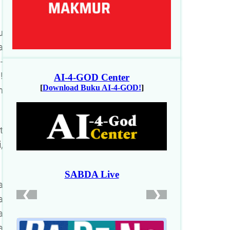
u
a
-
!
n
t
,
a
a
a
a