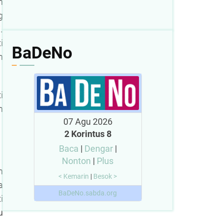
n
g
.
i
BaDeNo
n
i
n
07 Agu 2026
2 Korintus 8
Baca
|
Dengar
|
Nonton
|
Plus
n
< Kemarin
|
Besok >
a
BaDeNo.sabda.org
i
u