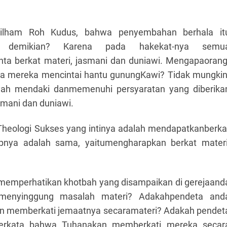
 ilham Roh Kudus, bahwa penyembahan berhala it
a demikian? Karena pada hakekat-nya semu
a berkat materi, jasmani dan duniawi. Mengapaorang
na mereka mencintai hantu gunungKawi? Tidak mungkin
yah mendaki danmemenuhi persyaratan yang diberika
mani dan duniawi.
eologi Sukses yang intinya adalah mendapatkanberka
ipnya adalah sama, yaitumengharapkan berkat materi
memperhatikan khotbah yang disampaikan di gerejaand
menyinggung masalah materi? Adakahpendeta and
 memberkati jemaatnya secaramateri? Adakah pendet
erkata bahwa Tuhanakan memberkati mereka secar