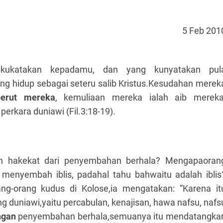
5 Feb 201
i kukatakan kepadamu, dan yang kunyatakan pul
ng hidup sebagai seteru salib Kristus.Kesudahan merek
perut mereka
, kemuliaan mereka ialah aib mereka
erkara duniawi (Fil.3:18-19).
ah hakekat dari penyembahan berhala? Mengapaoran
menyembah iblis, padahal tahu bahwaitu adalah iblis
ng-orang kudus di Kolose,ia mengatakan: “Karena it
g duniawi,yaitu percabulan, kenajisan, hawa nafsu, nafs
ngan
penyembahan berhala,semuanya itu mendatangka