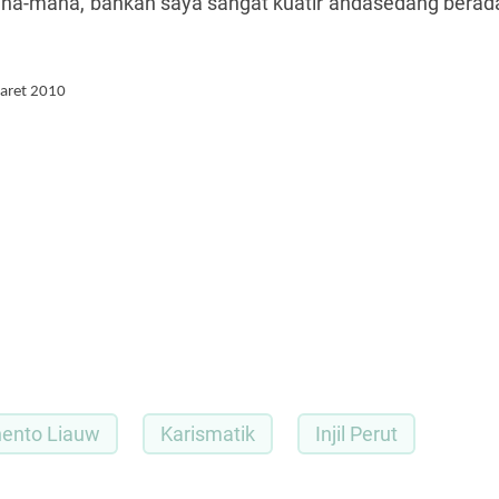
mana-mana, bahkan saya sangat kuatir andasedang berad
Maret 2010
ento Liauw
Karismatik
Injil Perut