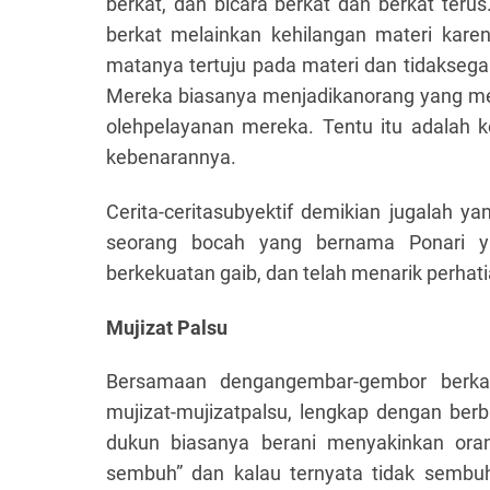
berkat, dan bicara berkat dan berkat ter
berkat melainkan kehilangan materi kare
matanya tertuju pada materi dan tidakseg
Mereka biasanya menjadikanorang yang memi
olehpelayanan mereka. Tentu itu adalah k
kebenarannya.
Cerita-ceritasubyektif demikian jugalah 
seorang bocah yang bernama Ponari y
berkekuatan gaib, dan telah menarik perhati
Mujizat Palsu
Bersamaan dengangembar-gembor berkat
mujizat-mujizatpalsu, lengkap dengan ber
dukun biasanya berani menyakinkan ora
sembuh” dan kalau ternyata tidak sembuh