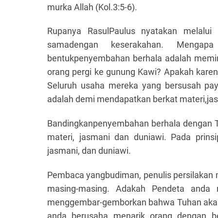
murka Allah (Kol.3:5-6).
Rupanya RasulPaulus nyatakan melalui
samadengan keserakahan. Mengap
bentukpenyembahan berhala adalah memint
orang pergi ke gunung Kawi? Apakah kare
Seluruh usaha mereka yang bersusah pa
adalah demi mendapatkan berkat materi,jas
Bandingkanpenyembahan berhala dengan Th
materi, jasmani dan duniawi. Pada prins
jasmani, dan duniawi.
Pembaca yangbudiman, penulis persilakan 
masing-masing. Adakah Pendeta anda 
menggembar-gemborkan bahwa Tuhan akan
anda berusaha menarik orang dengan b