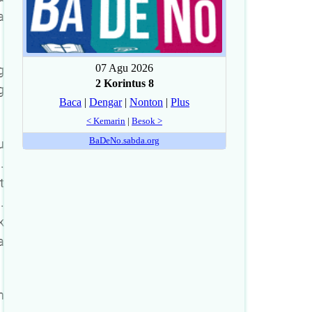
a
g
g
u
.
t
.
k
a
n