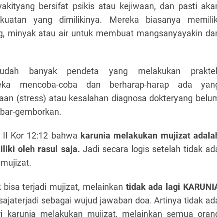
akityang bersifat psikis atau kejiwaan, dan pasti aka
kekuatan yang dimilikinya. Mereka biasanya memilik
ang, minyak atau air untuk membuat mangsanyayakin da
sudah banyak pendeta yang melakukan prakte
ka mencoba-coba dan berharap-harap ada yan
waan (stress) atau kesalahan diagnosa dokteryang belu
mbar-gemborkan.
m II Kor 12:12 bahwa
karunia melakukan mujizat adala
ki oleh rasul saja.
Jadi secara logis setelah tidak ad
mujizat.
 bisa terjadi mujizat, melainkan
tidak ada lagi KARUNI
sajaterjadi sebagai wujud jawaban doa. Artinya tidak ad
i karunia melakukan mujizat, melainkan semua oran