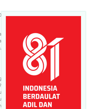
0
a
a
,
g
?
u
u
n