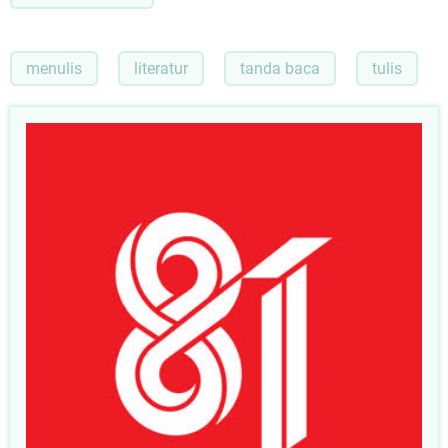
menulis
literatur
tanda baca
tulis