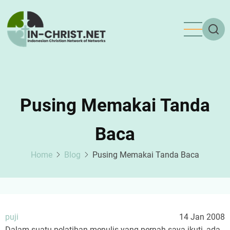
Skip
to
main
content
Pusing Memakai Tanda
Baca
Home
Blog
Pusing Memakai Tanda Baca
puji
14 Jan 2008
Dalam suatu pelatihan menulis yang pernah saya ikuti, ada