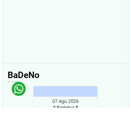
BaDeNo
07 Agu 2026
2 Korintus 8
Baca
|
Dengar
|
Nonton
|
Plus
< Kemarin
|
Besok >