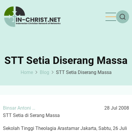
Skip
to
main
content
STT Setia Diserang Massa
Home
Blog
STT Setia Diserang Massa
Binsar Antoni …
28 Jul 2008
STT Setia di Serang Massa
Sekolah Tinggi Theolagia Arastamar Jakarta, Sabtu, 26 Juli