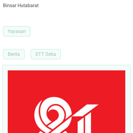
Binsar Hutabarat
Yayasan
Berita
STT Setia