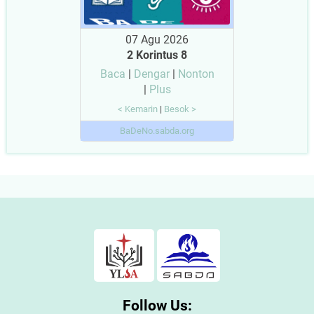
07 Agu 2026
2 Korintus 8
Baca
|
Dengar
|
Nonton
|
Plus
< Kemarin
|
Besok >
BaDeNo.sabda.org
Follow Us: