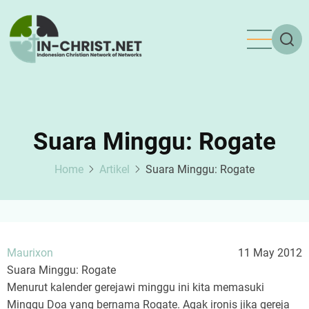
Skip
to
main
content
Suara Minggu: Rogate
Home
Artikel
Suara Minggu: Rogate
Maurixon
11 May 2012
Suara Minggu: Rogate
Menurut kalender gerejawi minggu ini kita memasuki
Minggu Doa yang bernama Rogate. Agak ironis jika gereja