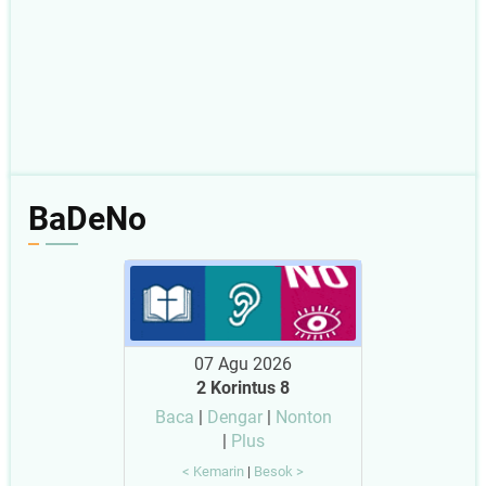
BaDeNo
07 Agu 2026
2 Korintus 8
Baca
|
Dengar
|
Nonton
|
Plus
< Kemarin
|
Besok >