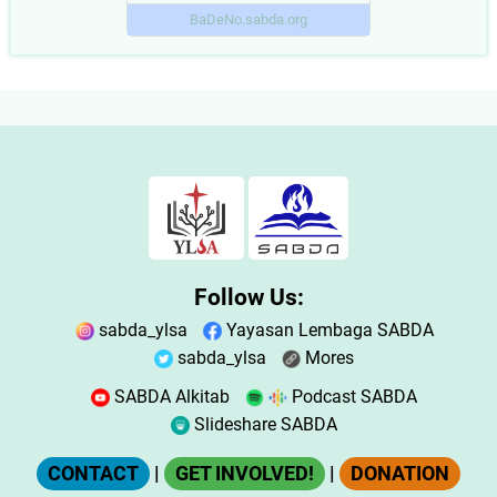
BaDeNo.sabda.org
Follow Us:
sabda_ylsa
Yayasan Lembaga SABDA
sabda_ylsa
Mores
SABDA Alkitab
Podcast SABDA
Slideshare SABDA
CONTACT
|
GET INVOLVED!
|
DONATION