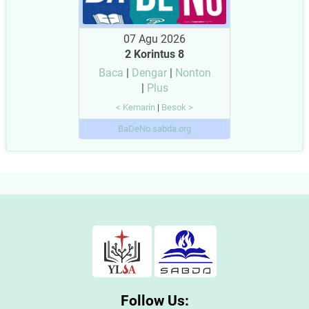
07 Agu 2026
2 Korintus 8
Baca
|
Dengar
|
Nonton
|
Plus
< Kemarin
|
Besok >
BaDeNo.sabda.org
Follow Us: