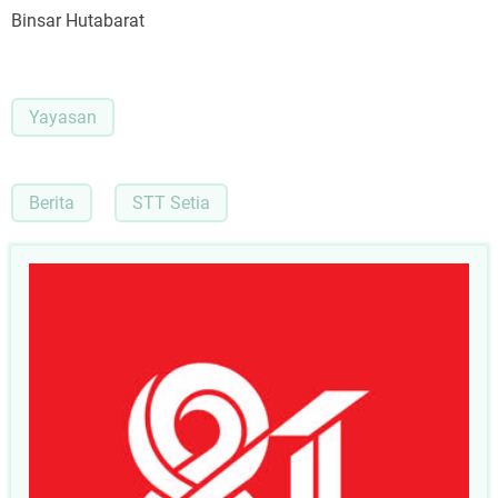
Binsar Hutabarat
Yayasan
Berita
STT Setia