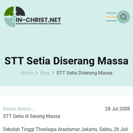
Skip
to
main
content
STT Setia Diserang Massa
Home
Blog
STT Setia Diserang Massa
Binsar Antoni …
28 Jul 2008
STT Setia di Serang Massa
Sekolah Tinggi Theolagia Arastamar Jakarta, Sabtu, 26 Juli