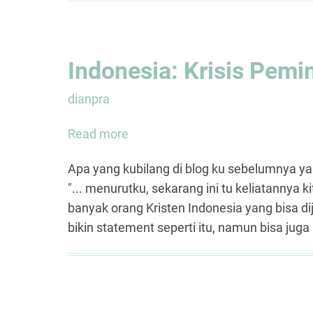
Indonesia: Krisis Pemi
dianpra
Read more
about
Indonesia:
Apa yang kubilang di blog ku sebelumnya ya
Krisis
"... menurutku, sekarang ini tu keliatannya
Pemimpin
banyak orang Kristen Indonesia yang bisa di
Kristen
bikin statement seperti itu, namun bisa jug