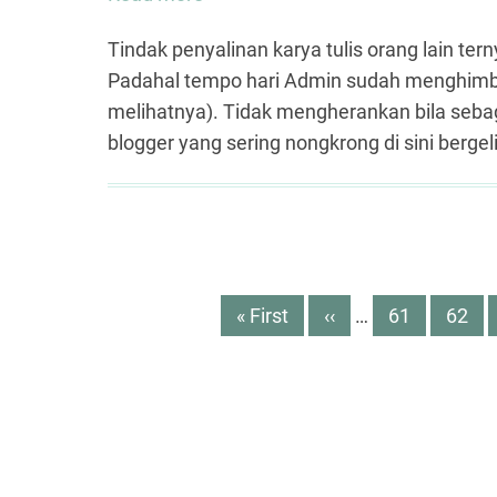
Sekali
Tindak penyalinan karya tulis orang lain tern
Lagi
Padahal tempo hari Admin sudah menghimbau a
Tentang
melihatnya). Tidak mengherankan bila seba
Mengambil
blogger yang sering nongkrong di sini berg
Tulisan
Orang
Lain
Pagination
First
« First
Previous
‹‹
…
Page
61
Page
62
page
page