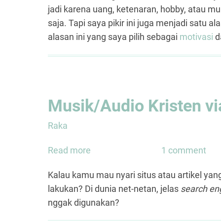
jadi karena uang, ketenaran, hobby, atau mung
Apa
saja. Tapi saya pikir ini juga menjadi satu 
Gunanya
alasan ini yang saya pilih sebagai
motivasi
d
Musik/Audio Kristen vi
Raka
Read more
about
1 comment
Musik/Audio
Kalau kamu mau nyari situs atau artikel y
Kristen
lakukan? Di dunia net-netan, jelas
search en
via
nggak digunakan?
Search
Engine