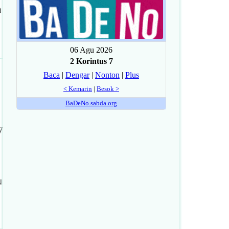
a
7
u