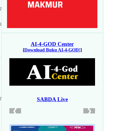
7
s
7