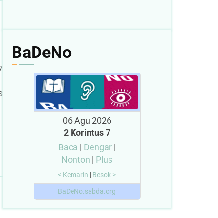
BaDeNo
7
s
06 Agu 2026
2 Korintus 7
Baca
|
Dengar
|
Nonton
|
Plus
< Kemarin
|
Besok >
BaDeNo.sabda.org