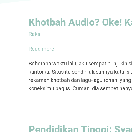
Khotbah Audio? Oke! K
Raka
Read more
about
Khotbah
Beberapa waktu lalu, aku sempat nunjukin s
Audio?
kantorku. Situs itu sendiri ulasannya kutuli
Oke!
rekaman khotbah dan lagu-lagu rohani yang
Kalau
koneksimu bagus. Cuman, dia sempet nanya
Lagu?
Pendidikan Tinggi: Sy