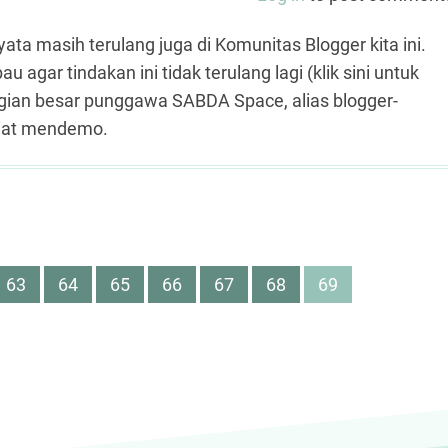
yata masih terulang juga di Komunitas Blogger kita ini.
gar tindakan ini tidak terulang lagi (klik sini untuk
gian besar punggawa SABDA Space, alias blogger-
eliat mendemo.
Page
63
Page
64
Page
65
Page
66
Page
67
Page
68
Page
69