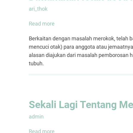
ari_thok
Read more
about
Dimanakah
Berkaitan dengan masalah merokok, telah ba
letak
mencuci otak) para anggota atau jemaatnya
dosa
alasan diajukan dari masalah pemborosan h
merokok?
tubuh.
Sekali Lagi Tentang Me
admin
Read more
about