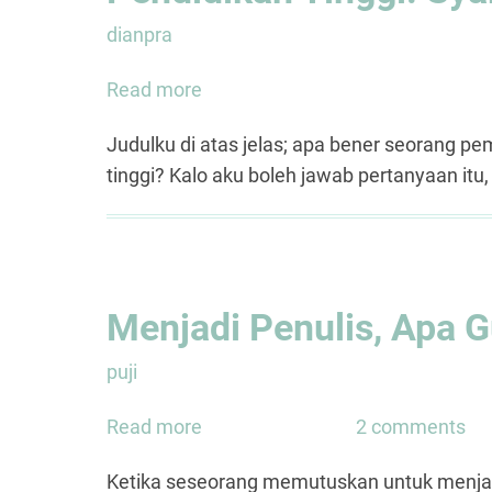
dianpra
Read more
about
Pendidikan
Judulku di atas jelas; apa bener seorang pe
Tinggi:
tinggi? Kalo aku boleh jawab pertanyaan itu
Syarat
Mutlak
Kepemimpinan?
Menjadi Penulis, Apa 
puji
Read more
about
2 comments
Menjadi
Ketika seseorang memutuskan untuk menjadi 
Penulis,