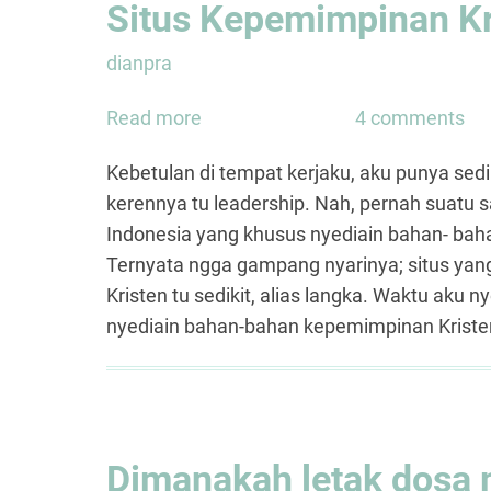
Situs Kepemimpinan Kri
dianpra
Read more
about
4 comments
Situs
Kebetulan di tempat kerjaku, aku punya sed
Kepemimpinan
kerennya tu leadership. Nah, pernah suatu s
Kristen:
Indonesia yang khusus nyediain bahan- bah
Situs
Ternyata ngga gampang nyarinya; situs ya
Langka!
Kristen tu sedikit, alias langka. Waktu aku ny
nyediain bahan-bahan kepemimpinan Krist
Dimanakah letak dosa