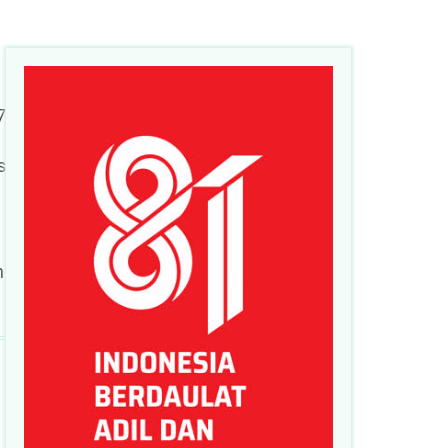
7
s
n